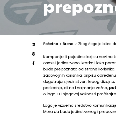
prepoznat
Početna
Brend
Zbog čega je bitno da 
Kompanije ili pojedinci koji su novi na
osmisli jedinstveno, kratko i lako pam
bude prepoznato od strane korisnika. O
zadovoljnih korisnika, pripišu određen
dugotrajan, jedinstven, lepog dizajna
poslednje, ali ne i najmanje važno,
pot
o logo-u i njegovoj važnosti pročitajt
Logo je vizuelno sredstvo komunikacije 
Mora da bude jedinstvenog i prepoznat