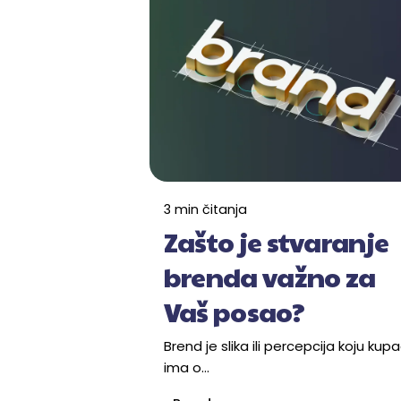
3 min čitanja
Zašto je stvaranje
brenda važno za
Vaš posao?
Brend je slika ili percepcija koju kup
ima o...