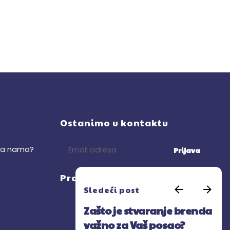
Ostanimo u kontaktu
 sa nama?
Prijava
Pratite nas - Ig
Sledeći post
Zašto je stvaranje brenda
važno za Vaš posao?