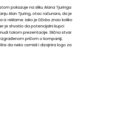
rstom pokazuje na sliku Alana Tjuringa
anju Alan Tjuring, otac računara, da je
a iz reklame. Iako je Džobs znao koliko
jer je shvatio da potencijalni kupci
nudi tokom prezentacije. Slična stvar
a izgrađenom pričom o kompaniji,
e da neko osmisli i dizajnira logo za