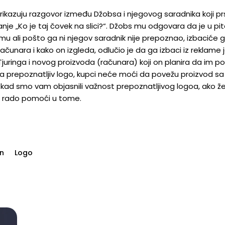
prikazuju razgovor između Džobsa i njegovog saradnika koji p
nje „Ko je taj čovek na slici?“. Džobs mu odgovara da je u pit
amu ali pošto ga ni njegov saradnik nije prepoznao, izbaciće g
računara i kako on izgleda, odlučio je da ga izbaci iz reklame 
juringa i novog proizvoda (računara) koji on planira da im po
ma prepoznatljiv logo, kupci neće moći da povežu proizvod s
 smo vam objasnili važnost prepoznatljivog logoa, ako želit
m rado pomoći u tome.
jn
Logo