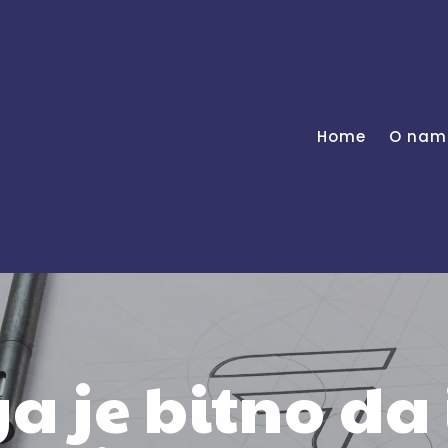
Home
O nam
a je bitno da