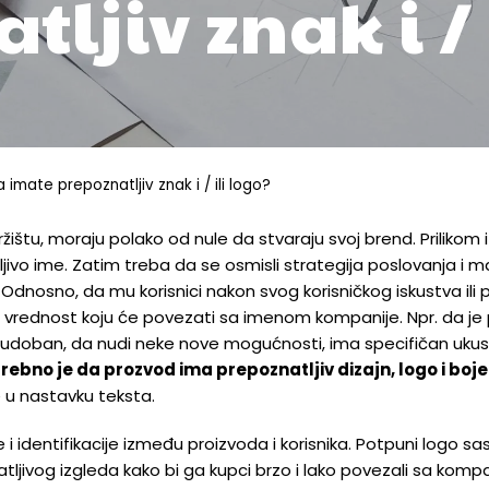
ljiv znak i / 
imate prepoznatljiv znak i / ili logo?
 tržištu, moraju polako od nule da stvaraju svoj brend. Prilikom
tljivo ime. Zatim treba da se osmisli strategija poslovanja i m
dnosno, da mu korisnici nakon svog korisničkog iskustva ili 
u vrednost koju će povezati sa imenom kompanije. Npr. da je 
, udoban, da nudi neke nove mogućnosti, ima specifičan ukus, 
rebno je da prozvod ima prepoznatljiv dizajn, logo i boje
e u nastavku teksta.
i identifikacije između proizvoda i korisnika.
Potpuni logo sast
ljivog izgleda kako bi ga kupci brzo i lako povezali sa kompa