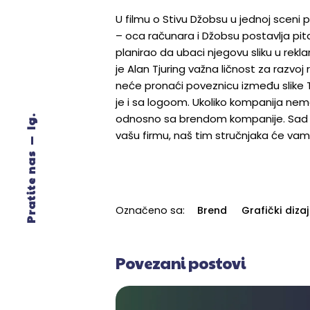
U filmu o Stivu Džobsu u jednoj sceni 
– oca računara i Džobsu postavlja pita
planirao da ubaci njegovu sliku u rekl
je Alan Tjuring važna ličnost za razvoj 
neće pronaći poveznicu između slike T
je i sa logoom. Ukoliko kompanija ne
odnosno sa brendom kompanije. Sad kad
Ig.
vašu firmu, naš tim stručnjaka će va
Pratite nas
Označeno sa:
Brend
Grafički diza
Povezani postovi