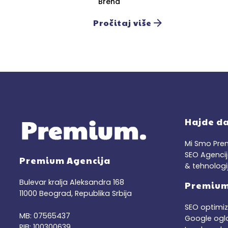
Brend
Pročitaj više
Hajde d
Mi Smo Prem
SEO Agenci
Premium Agencija
& tehnologij
Bulevar kralja Aleksandra 168
Premium
11000 Beograd, Republika Srbija
SEO optimiz
MB: 07565437
Google ogl
PIB: 100300639