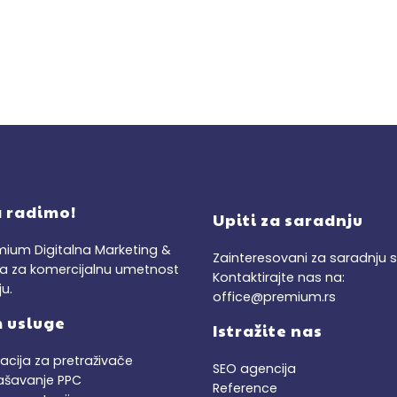
a radimo!
Upiti za saradnju
ium Digitalna Marketing &
Zainteresovani za saradnju
ja za komercijalnu umetnost
Kontaktirajte nas na:
u.
office@premium.rs
 usluge
Istražite nas
acija za pretraživače
SEO agencija
ašavanje PPC
Reference