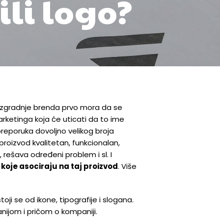
ili logo?
izgradnje brenda
prvo mora da se
arketinga koja će uticati da to ime
preporuka dovoljno velikog broja
proizvod kvalitetan, funkcionalan,
rešava određeni problem i sl. I
 koje asociraju na taj proizvod
. Više
oji se od ikone, tipografije i slogana.
nijom i pričom o kompaniji.