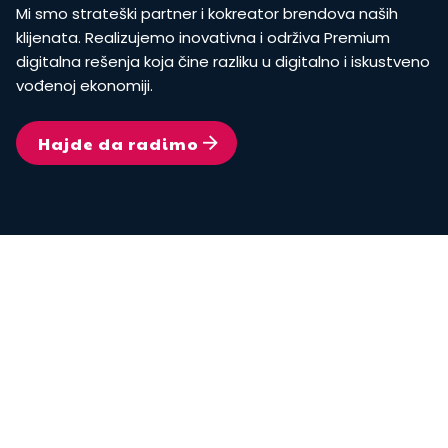
Mi smo strateški partner i kokreator brendova naših
klijenata. Realizujemo inovativna i održiva Premium
digitalna rešenja koja čine razliku u digitalno i iskustveno
vođenoj ekonomiji.
Hajde da radimo