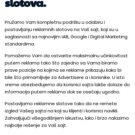
slotova.
Pružamo Vam kompletnu podršku u odabiru i
postavljanju reklamnih slotova na Vaš sajt, koji su u
saglasnosti sa najnovijim IAB, Google i Digital Marketing
standardima.
Pomažemo Vam da ostvarite maksimalnu učinkovitost
putem reklama tako što zajedno sa Vama biramo
prave pozicije na kojima se reklame prikazuju kako bi
bile što primamljivije za Advertisere a i korisnike. U isto
vreme obezbeđujemo da korisnici sajta lakše dolaze do
informacija putem reklama dok se osećaju ugodno.
Postavljamo reklamne slotove tako da ne remete
izgled Vašeg sajta na koji su klijenti i korisnici navikli.
Zahvaljujući višegodišnjem iskustvu, lako i brzo nalazimo
najbolje rešenje za Vaš sajt.