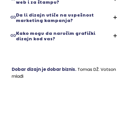
web i za štampu?
brendom i nedostatak doslednosti kroz kanale.
Da – svaki dizajn prilagođavamo konkretnim
Da li dizajn utiče na uspešnost
marketing kampanja?
medijima (dimenzije, boje, rezolucija).
Apsolutno – kvalitetan vizual povećava pažnju,
Kako mogu da naručim grafički
dizajn kod vas?
angažovanje i konverzije, naročito na društvenim
mrežama i web sajtu.
Kontaktirajte nas putem sajta, pošaljite upit ili
zakažite besplatne konsultacije.
Dobar dizajn je dobar biznis.
Tomas DŽ. Votson
mlađi