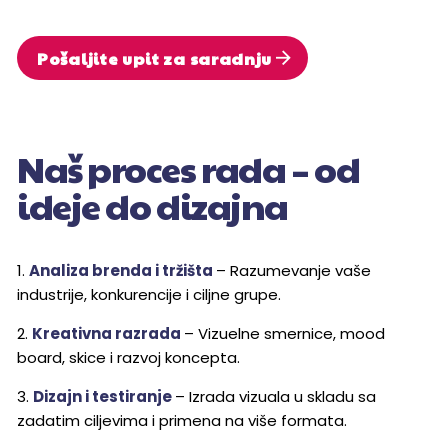
Pošaljite upit za saradnju
Naš proces rada – od
ideje do dizajna
1.
Analiza brenda i tržišta
– Razumevanje vaše
industrije, konkurencije i ciljne grupe.
2.
Kreativna razrada
– Vizuelne smernice, mood
board, skice i razvoj koncepta.
3.
Dizajn i testiranje
– Izrada vizuala u skladu sa
zadatim ciljevima i primena na više formata.