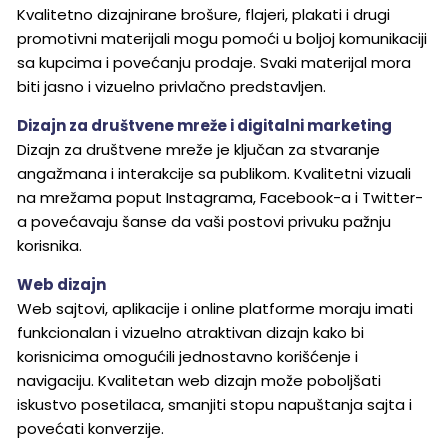
Kvalitetno dizajnirane brošure, flajeri, plakati i drugi
promotivni materijali mogu pomoći u boljoj komunikaciji
sa kupcima i povećanju prodaje. Svaki materijal mora
biti jasno i vizuelno privlačno predstavljen.
Dizajn za društvene mreže i digitalni marketing
Dizajn za društvene mreže je ključan za stvaranje
angažmana i interakcije sa publikom. Kvalitetni vizuali
na mrežama poput Instagrama, Facebook-a i Twitter-
a povećavaju šanse da vaši postovi privuku pažnju
korisnika.
Web dizajn
Web sajtovi, aplikacije i online platforme moraju imati
funkcionalan i vizuelno atraktivan dizajn kako bi
korisnicima omogućili jednostavno korišćenje i
navigaciju. Kvalitetan web dizajn može poboljšati
iskustvo posetilaca, smanjiti stopu napuštanja sajta i
povećati konverzije.