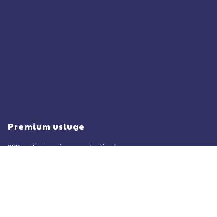
Premium usluge
SEO optimizacija za pretraživače
Google oglašavanje PPC
Izrada web prezentacija
Izrada web prodavnica