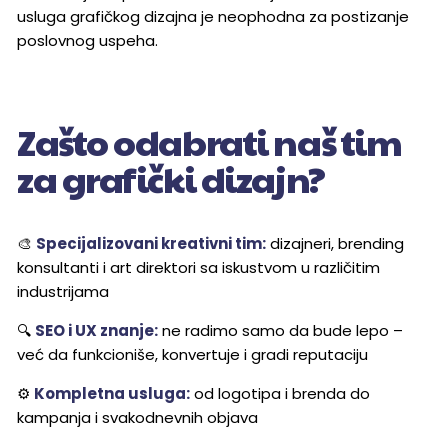
usluga grafičkog dizajna je neophodna za postizanje
poslovnog uspeha.
Zašto odabrati naš tim
za grafički dizajn?
🎨
Specijalizovani kreativni tim:
dizajneri, brending
konsultanti i art direktori sa iskustvom u različitim
industrijama
🔍
SEO i UX znanje:
ne radimo samo da bude lepo –
već da funkcioniše, konvertuje i gradi reputaciju
⚙️
Kompletna usluga:
od logotipa i brenda do
kampanja i svakodnevnih objava