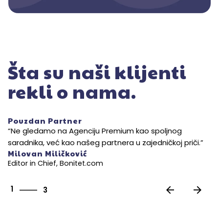
Šta su naši klijenti
rekli o nama.
Pouzdan Partner
“Ne gledamo na Agenciju Premium kao spoljnog
saradnika, već kao našeg partnera u zajedničkoj priči.”
Milovan Miličković
Editor in Chief, Bonitet.com
3
1
3
2
3