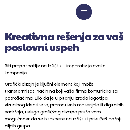
Kreativna rešenja za vaš
poslovni uspeh
Biti prepoznatljiv na tržištu – imperativ je svake
kompanije.
Grafički dizajn je ključni element koji može
transformisati način na koji vaša firma komunicira sa
potrošačima. Bilo da je u pitanju izrada logotipa,
vizualnog identiteta, promotivnih materijala ili digitalnih
sadržaja, usluga grafičkog dizajna pruža vam
mogućnost da se istaknete na tržištu i privučeš pažnju
ciljnih grupa.