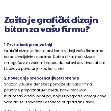
Zašto je grafički dizajn
bitan za vašu firmu?
1.
Prvi utisak je najvažniji
Grafički dizajn je često prvi kontakt koji vaša firma ima
sa potencijalnim kupcima. Dobro dizajnirani vizuali
omogućavaju vašem brendu da ostavi pozitivan utisak
i izazove poverenje kod korisnika.
2.
Povećanje prepoznatljivosti brenda
Snažan vizualni identitet pomaže da vaša firma
postane prepoznatljiva među konkurencijom.
Kvalitetan dizajn logotipa, boja i tipografije omogućava
vam da se istaknete i ostavite dugotrajan utisak.