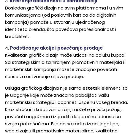
3.
Kreiranje doslednosti u komunikaciji
Dosledan grafički dizajn na svim platformama i u svim
komunikacijama (od poslovnih kartica do digitalnih
kampanja) pomaže u stvaranju ujednačenog
identiteta brenda, što povećava profesionalnost i
kredibilitet.
4.
Podsticanje akcije i povećanje prodaje
Kvalitetan grafički dizajn može uticati na odluku kupca.
Sa strategijskim dizajniranjem promotivnih materijala i
marketinških kampanja možete značajno povećati
šanse za ostvarenje ciljeva prodaje.
Usluga grafičkog dizajna nije samo estetski element; to
je ulaganje koje može značajno poboljšati vašu
marketinšku strategiju i doprineti uspehu vašeg brenda.
Kroz stručan i kreativan dizajn, možete privući pažnju,
povećati angažman i izgraditi dugoročne odnose sa
svojim potrošačima. Bilo da se radi o izradi logotipa,
web dizajnu ili promotivnim materijalima, kvalitetna