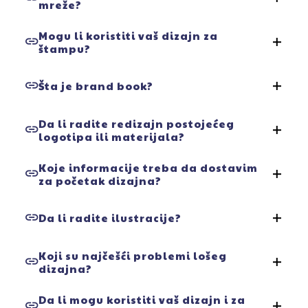
mreže?
grafička prezentacija brenda: boje, fontovi, stilovi i
pravila upotrebe.
Da – nudimo šablone, objave, storije, reels
Mogu li koristiti vaš dizajn za
štampu?
naslovnice i grafike za sve platforme (Instagram,
Facebook, TikTok, LinkedIn…).
Naravno. Svi fajlovi za štampu se isporučuju u
Šta je brand book?
visokoj rezoluciji.
Brand book je dokument koji sadrži sva pravila
Da li radite redizajn postojećeg
logotipa ili materijala?
vizuelnog identiteta – korišćenje logotipa, boje,
tipografiju, ikonografiju i ton komunikacije.
Da – nudimo i osvežavanje brenda ili adaptaciju
Koje informacije treba da dostavim
za početak dizajna?
starog dizajna u skladu s novim trendovima.
Opis brenda, ciljne grupe, konkurenciju, primere
Da li radite ilustracije?
dizajna koji vam se dopadaju, postojeći materijal
(ako postoji) i očekivani ton komunikacije.
Da – izrađujemo i unikatne ilustracije u različitim
Koji su najčešći problemi lošeg
dizajna?
stilovima, ručno ili digitalno.
Neprepoznatljivost, nečitljivost, nepovezanost s
Da li mogu koristiti vaš dizajn i za