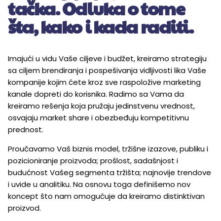
tačka. Odluka o tome
šta, kako i kada raditi.
Imajući u vidu Vaše ciljeve i budžet, kreiramo strategiju
sa ciljem brendiranja i pospešivanja vidljivosti lika Vaše
kompanije kojim ćete kroz sve raspoložive marketing
kanale dopreti do korisnika. Radimo sa Vama da
kreiramo rešenja koja pružaju jedinstvenu vrednost,
osvajaju market share i obezbeđuju kompetitivnu
prednost.
Proučavamo Vaš biznis model, tržišne izazove, publiku i
pozicioniranje proizvoda; prošlost, sadašnjost i
budućnost Vašeg segmenta tržišta; najnovije trendove
i uvide u analitiku. Na osnovu toga definišemo nov
koncept što nam omogućuje da kreiramo distinktivan
proizvod.