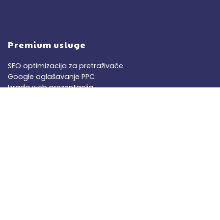
Premium usluge
SEO optimizacija za pretraživače
Google oglašavanje PPC
Izrada web prezentacija
Izrada web prodavnica
Upiti za saradnju
Zainteresovani za saradnju sa nama?
Kontaktirajte nas na:
office@premium.rs