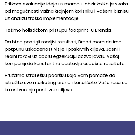
Prilikom evaluacije ideja uzimamo u obzir koliko je svaka
od mogućnosti važna krajnjem korisniku i Vašem biznisu
uz analizu troška implementacije.
Težimo holističkom pristupu footprint-u Brenda.
Da bi se postigli merljivi rezultati, Brend mora da ima
potpunu usklađenost vizije i poslovnih ciljeva. Jasni i
realni rokovi uz dobru egzekuciju dozvoljavaju Vašoj
kompaniji da konstantno dostavlja uspešne rezultate.
Pružamo stratešku podršku koja Vam pomaže da
istražite sve marketing arene i kanališete Vaše resurse
ka ostvarenju poslovnih ciljeva.