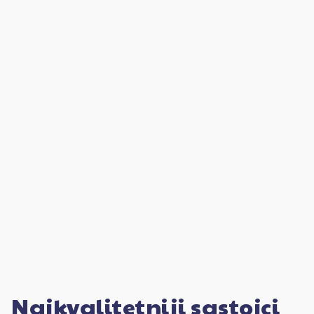
Najkvalitetniji sastojci