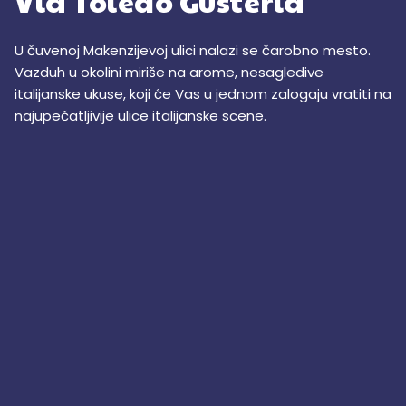
Via Toledo Gusteria
U čuvenoj Makenzijevoj ulici nalazi se čarobno mesto.
Vazduh u okolini miriše na arome, nesagledive
italijanske ukuse, koji će Vas u jednom zalogaju vratiti na
najupečatljivije ulice italijanske scene.