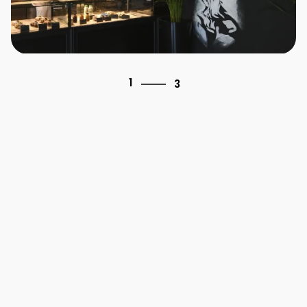
3
1
3
2
3
1