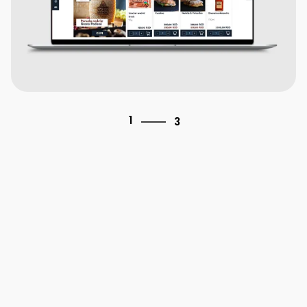
3
1
3
2
3
1