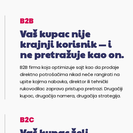
B2B
Vaš kupac nije
krajnji korisnik — i
ne pretražuje kao on.
B2B firma koja optimizuje sajt kao da prodaje
direktno potrošačima nikad neće rangirati na
upite kojima nabavka, direktor ili tehnički
rukovodilac zapravo pristupa pretrazi. Drugačiji
kupac, drugačija namera, drugačija strategija.
B2C
Vaš kupac želi