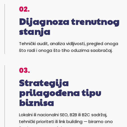
02.
Dijagnoza trenutnog
stanja
Tehnički audit, analiza vidljivosti, pregled onoga
što radi i onoga što tiho oduzima saobraćaj.
03.
Strategija
prilagođena tipu
biznisa
Lokalni ili nacionalni SEO, B2B ili B2C sadržaj,
tehnički prioriteti ili link building — biramo ono