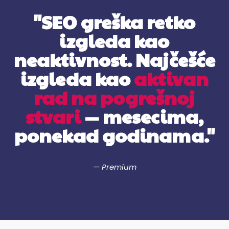
"SEO greška retko
izgleda kao
neaktivnost. Najčešće
izgleda kao
aktivan
rad na pogrešnoj
stvari
— mesecima,
ponekad godinama."
— Premium