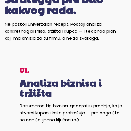
kakvog rada.
Ne postoji univerzalan recept. Postoji analiza
konkretnog biznisa, tržišta i kupca — i tek onda plan
koji ima smisla za tu firmu, a ne za svakoga.
01.
Analiza biznisa i
tržišta
Razumemo tip biznisa, geografiju prodaje, ko je
stvarni kupac i kako pretražuje — pre nego što
se napiše ijedna ključna reč.